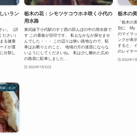
しいラン
栃木の花：シモツケコウホネ咲く小代の
栃木の美味
用水路
「栃木の
別に My
さい。（詳
東武線下小代駅のすぐ西の田んぼの中の用水路で
のマイマッ
ください）
す この看板が目印です。 私もなかなか探せませ
ンクが表示
ちまる健康
んでした・・・ この辺りは狭い路地なので、駐
すると、
ロードが選
車はお断りとのこと。 地域の方の迷惑にならな
のレイヤー
アに分類し
いようにしてくださいね。 私は少し離れた広め
の路肩に駐車しました...
2022年7
2022年7月31日
美味いもの