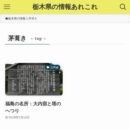
栃木県の情報あれこれ
栃木県の情報
茅葺き
茅葺き
– tag –
近県編
福島の名所：大内宿と塔の
へつり
2019年7月12日