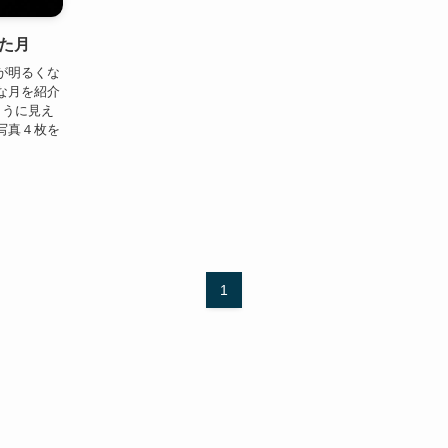
た月
が明るくな
な月を紹介
ように見え
写真４枚を
1