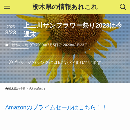
栃木県の情報あれこれ
上三川サンフラワー祭り2023は今
2023
8/23
週末
2019年7月5日
2023年8月23日
栃木の自然
当ページのリンクには広告が含まれています。
栃木県の情報
栃木の自然
Amazonのプライムセールはこちら！！