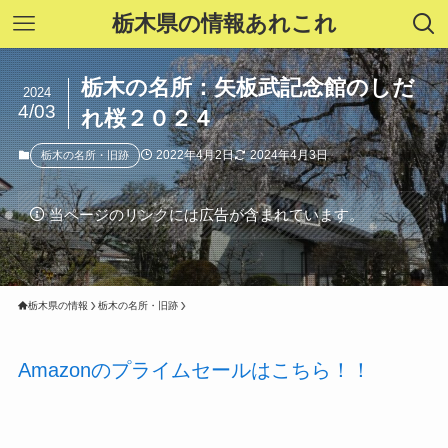
栃木県の情報あれこれ
栃木の名所：矢板武記念館のしだ
2024
4/03
れ桜２０２４
2022年4月2日
2024年4月3日
栃木の名所・旧跡
当ページのリンクには広告が含まれています。
栃木県の情報
栃木の名所・旧跡
Amazonのプライムセールはこちら！！