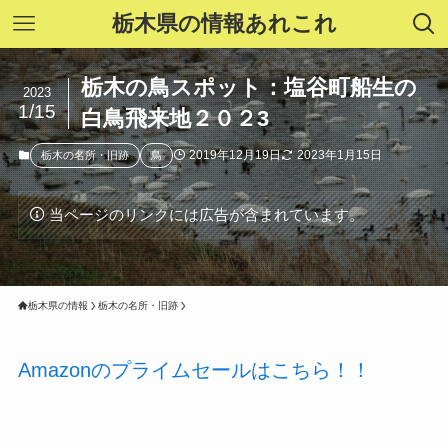
栃木県の情報あれこれ
栃木の鳥スポット：塩谷町船生の
2023
1/15
白鳥飛来地２０２3
2019年12月19日
2023年1月15日
栃木の名所・旧跡
鳥
当ページのリンクには広告が含まれています。
栃木県の情報
栃木の名所・旧跡
Amazonのプライムセールはこちら！！