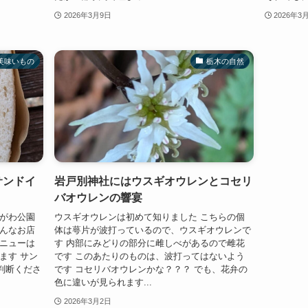
2026年3月9日
2026年3
美味いもの
栃木の自然
でサンドイ
岩戸別神社にはウスギオウレンとコセリ
バオウレンの響宴
やがわ公園
ウスギオウレンは初めて知りました こちらの個
こんなお店
体は萼片が波打っているので、ウスギオウレンで
メニューは
す 内部にみどりの部分に雌しべがあるので雌花
ます サン
です このあたりのものは、波打ってはないよう
判断くださ
です コセリバオウレンかな？？？ でも、花弁の
色に違いが見られます...
2026年3月2日