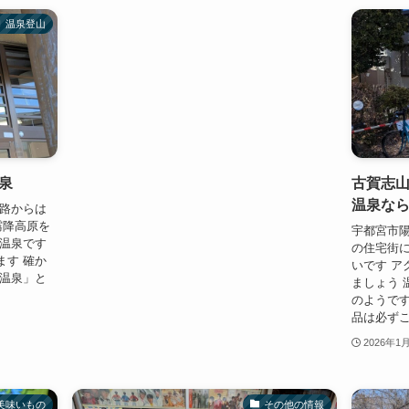
温泉登山
泉
古賀志
温泉な
道路からは
霧降高原を
宇都宮市陽
な温泉です
の住宅街に
ます 確か
いです ア
光温泉」と
ましょう 
のようです
品は必ずこ
2026年1
美味いもの
その他の情報