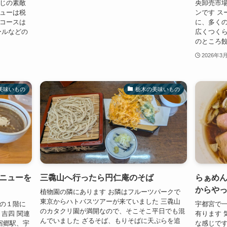
感じの素敵
央卸売市
ニューは税
ンです ス
チコースは
に、多くの
ールなどの
広くつくら
のところ餃
2026年3
美味いもの
栃木の美味いもの
ニューを
三毳山へ行ったら円仁庵のそば
らぁめん
からや
植物園の隣にあります お隣はフルーツパークで
東京からハトバスツアーが来ていました 三毳山
ンの１階に
宇都宮で一
のカタクリ園が満開なので、そこそこ平日でも混
吉四 関連
有ります 
んでいました ざるそば、もりそばに天ぷらを追
宿郷駅、宇
な感じです