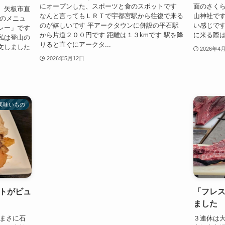
にオープンした、スポーツと食のスポットです
面のさく
、矢板市直
なんと言ってもＬＲＴで宇都宮駅から往復で来る
山神社です
らのメニュ
のが嬉しいです 平アークタウンに併設の平石駅
い感じです
レー」です
から片道２００円です 距離は１３kmです 駅を降
に来る際
私は登山の
りると直ぐにアークタ...
文しました
2026年4
2026年5月12日
美味いもの
トがビュ
「フレ
ました
 まさに石
３連休は大