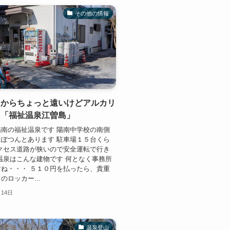
その他の情報
山からちょっと遠いけどアルカリ
ら「福祉温泉江曽島」
南の福祉温泉です 陽南中学校の南側
ぽつんとあります 駐車場１５台くら
クセス道路が狭いので安全運転で行き
温泉はこんな建物です 何となく事務所
ね・・・ ５１０円を払ったら、貴重
のロッカー...
月14日
温泉登山