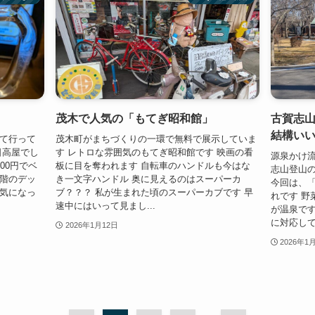
茂木で人気の「もてぎ昭和館」
古賀志
結構い
見て行って
茂木町がまちづくりの一環で無料で展示していま
日高屋でし
す レトロな雰囲気のもてぎ昭和館です 映画の看
源泉かけ流
00円でベ
板に目を奪われます 自転車のハンドルも今はな
志山登山
２階のデッ
き一文字ハンドル 奥に見えるのはスーパーカ
今回は、「
し気になっ
ブ？？？ 私が生まれた頃のスーパーカブです 早
れです 野
速中にはいって見まし...
が温泉です
に対応して
2026年1月12日
2026年1