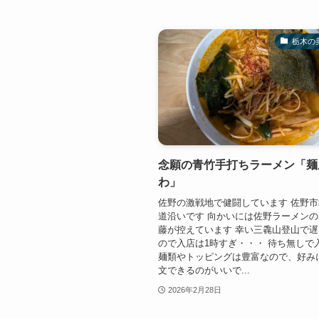
栃木の
念願の青竹手打ちラーメン「麺
わ」
佐野の激戦地で健闘しています 佐野
道沿いです 向かいには佐野ラーメン
藤が控えています 幸い三毳山登山で
ので入店は1時すぎ・・・ 待ち無しで
麺類やトッピングは豊富なので、好み
文できるのがいいで...
2026年2月28日