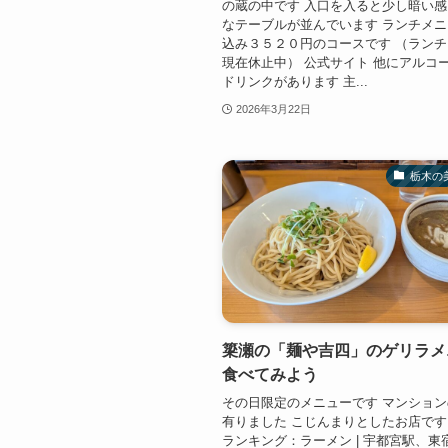
の蔵の中です 入口を入ると少し暗い
なテーブルが並んでいます ランチメ
込み３５２０円のコースです （ラン
現在休止中） 公式サイト 他にアルコ
ドリンクがあります 主...
2026年3月22日
栃木の
簗瀬の「麺や吉四」のゲリラメ
食べてみよう
その日限定のメニューです マンショ
有りました こじんまりとしたお店です 
ランキング：ラーメン | 宇都宮駅、東