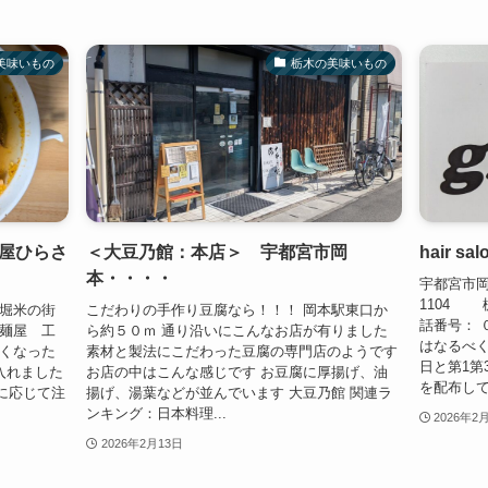
美味いもの
栃木の美味いもの
屋ひらさ
＜大豆乃館：本店＞ 宇都宮市岡
hair 
本・・・・
宇都宮市岡
1104
市堀米の街
こだわりの手作り豆腐なら！！！ 岡本駅東口か
話番号： 
の麺屋 工
ら約５０ｍ 通り沿いにこんなお店が有りました
はなるべ
遅くなった
素材と製法にこだわった豆腐の専門店のようです
日と第1第
入れました
お店の中はこんな感じです お豆腐に厚揚げ、油
を配布して.
に応じて注
揚げ、湯葉などが並んでいます 大豆乃館 関連ラ
ンキング：日本料理...
2026年2
2026年2月13日