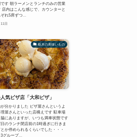
です 朝ラーメンとランチのみの営業
 店内はこんな感じで、カウンターと
ぞれ5席ずつ...
月11日
栃木の美味いもの
の人気ピザ店「大和ピザ」
が分かりました ピザ屋さんというよ
理屋さんといった店構えです 駐車場
と脇にありますが、いつも満車状態です
曜日のランチ閉店前の1時過ぎに行きま
何とか停められるくらいでした・・・
グループ...