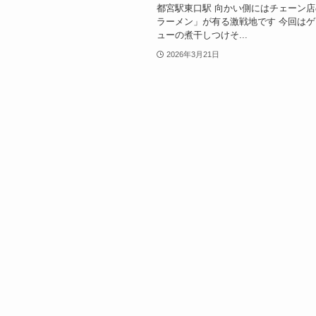
都宮駅東口駅 向かい側にはチェーン
ラーメン」が有る激戦地です 今回は
ューの煮干しつけそ...
2026年3月21日