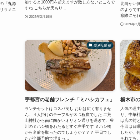
加すると1000円を超えますが致し方ないところで
店の「丸源
北向かい側
すね こちらが天もり...
ゲリラメニ
のようです
窓際にそれ
2026年3月19日
2026年3
便利な情報
宇都宮の老舗フレンチ「ミハシカフェ」
栃木市
ランチセットはコスパ良し お店は広く有りませ
人気の理由
ん、４人掛けのテーブルが３つ程度でした 二荒
り、中華料
山神社から南に向かいオリオン通りを過ぎて、釜
は店の前
川のミハシ橋をわたるとすぐ左手です ミハシ橋
今回は日
から名前を取ったのでしょうか？？？ 平日でし
したが、
たが全部予約で埋まっ...
それでも、3