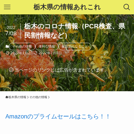
栃木県の情報あれこれ
栃木のコロナ情報（PCR検査、県
2022
7/08
民割情報など）
その他の情報
便利な情報
最近気になること
2022年1月2日
2022年7月8日
当ページのリンクには広告が含まれています。
栃木県の情報
その他の情報
Amazonのプライムセールはこちら！！