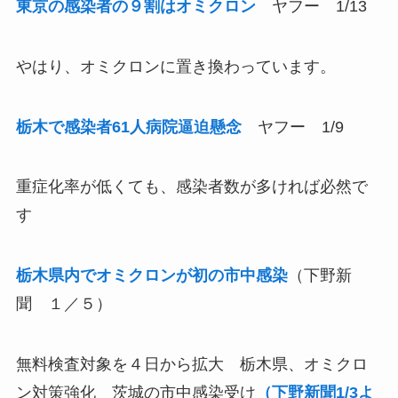
東京の感染者の９割はオミクロン
ヤフー 1/13
やはり、オミクロンに置き換わっています。
栃木で感染者61人病院逼迫懸念
ヤフー 1/9
重症化率が低くても、感染者数が多ければ必然で
す
栃木県内でオミクロンが初の市中感染
（下野新
聞 １／５）
無料検査対象を４日から拡大 栃木県、オミクロ
ン対策強化 茨城の市中感染受け
（下野新聞1/3よ