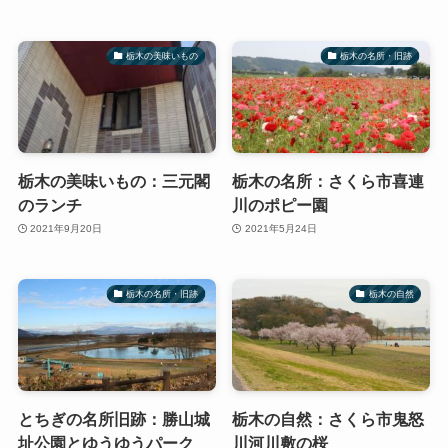
栃木の美味いもの
栃木の名所・旧跡
栃木の美味いもの：三元閣
栃木の名所：さくら市喜連
のランチ
川のポピー園
2021年9月20日
2021年5月24日
栃木の名所・旧跡
栃木の自然
とちぎの名所旧跡：勝山城
栃木の自然：さくら市鬼怒
址公園とゆうゆうパーク
川河川敷の桜