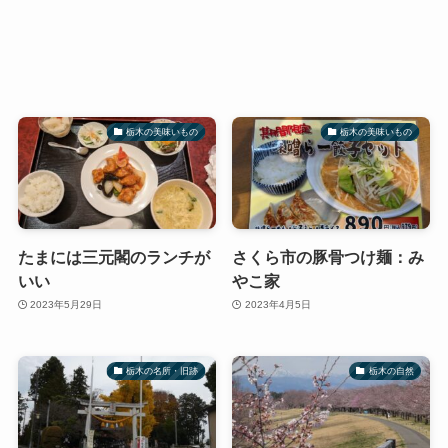
栃木の美味いもの
栃木の美味いもの
たまには三元閣のランチが
さくら市の豚骨つけ麺：み
いい
やこ家
2023年5月29日
2023年4月5日
栃木の名所・旧跡
栃木の自然