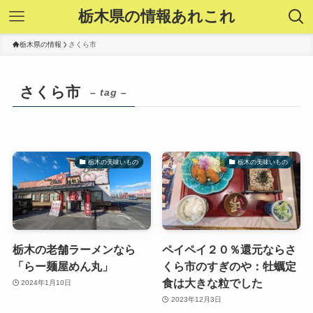
栃木県の情報あれこれ
栃木県の情報
さくら市
さくら市
– tag –
栃木の美味いもの
栃木の美味いもの
栃木の老舗ラーメンなら
ペイペイ２０％還元ならさ
「らー麺屋めん丸」
くら市のすぎのや：牡蠣定
食は大きな粒でした
2024年1月10日
2023年12月3日