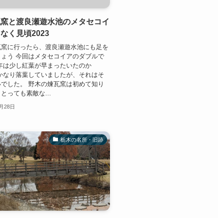
瓦窯と渡良瀬遊水池のメタセコイ
なく見頃2023
瓦窯に行ったら、渡良瀬遊水池にも足を
ょう 今回はメタセコイアのダブルで
年は少し紅葉が早まったいたのか
かなり落葉していましたが、それはそ
でした。 野木の煉瓦窯は初めて知り
とっても素敵な...
1月28日
栃木の名所・旧跡