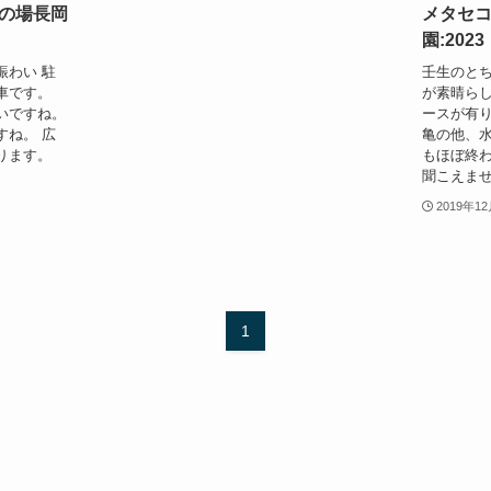
の場長岡
メタセ
園:2023
賑わい 駐
壬生のと
車です。
が素晴らし
いですね。
ースが有り
すね。 広
亀の他、水
ります。
もほぼ終
聞こえません
2019年1
1