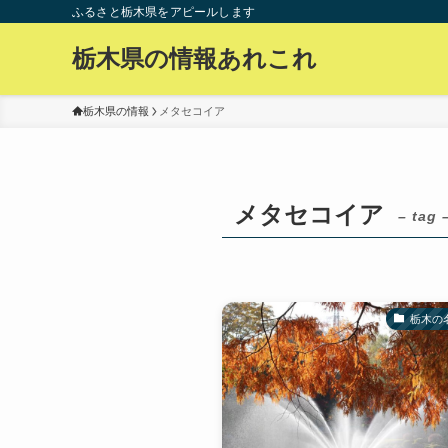
ふるさと栃木県をアピールします
栃木県の情報あれこれ
栃木県の情報
メタセコイア
メタセコイア
– tag 
栃木の