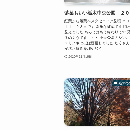
落葉もいい栃木中央公園：２０
紅葉から落葉へメタセコイア見頃 ２
１１月２８日です 素敵な紅葉です 噴
見えました もみじはもう終わりです 
冬のようです・・・ 中央公園のシン
ユリノキはほぼ落葉しました たくさ
が沈水庭園を埋め尽く...
2022年11月19日
栃木の