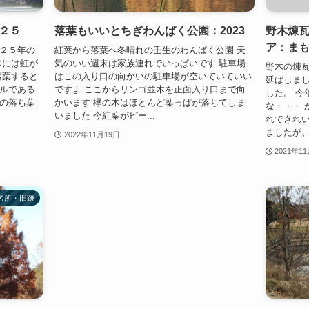
２５
落葉もいいとちぎわんぱく公園：2023
野木煉
ア：まも
０２５年の
紅葉から落葉へ冬晴れの壬生のわんぱく公園 天
水には虹が
気のいい週末は家族連れでいっぱいです 駐車場
野木の煉
落葉すると
はこの入り口の向かいの駐車場が空いていていい
延ばしまし
ボルである
ですよ ここからリンゴ並木を正面入り口まで向
した。 今
んの落ち葉
かいます 欅の木はほとんど葉っぱが落ちてしま
な・・・ 
いました 今紅葉がピー...
れできれい
ましたが、
2022年11月19日
2021年1
名所・旧跡