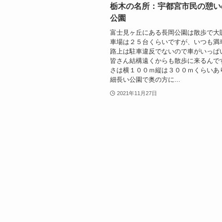
栃木の名所：宇都宮市民の憩い
公園
富士見ヶ丘にある長岡公園は散歩で大
車場は２５台くらいですが、いつも満
路上は駐車違反でないので車がいっぱ
皆さん結構遠くからも散歩に来るんで
さは横１００ｍ縦は３００ｍくらいあ
細長い公園で奥の方に...
2021年11月27日