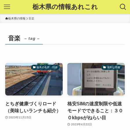
栃木県の情報あれこれ
栃木県の情報
音楽
音楽
– tag –
栃木の名所・旧跡
便利な情報
とちぎ健康づくりロード
格安SIMの速度制限や低速
（美味しいランチも紹介）
モードでできること：３０
０kbpsがねらい目
2023年11月15日
2023年4月22日