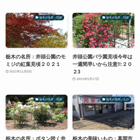
栃木の名所・旧跡
栃木の名所・旧跡
栃木の名所：井頭公園のモ
井頭公園バラ園見頃今年は
ミジの紅葉見頃２０２１
一週間早いから注意!!:２０
２3
2021年11月5日
2021年5月17日
栃木の名所・旧跡
栃木の美味いもの
栃木の名所：ボタン咲く井
栃木の美味いもの：真岡市