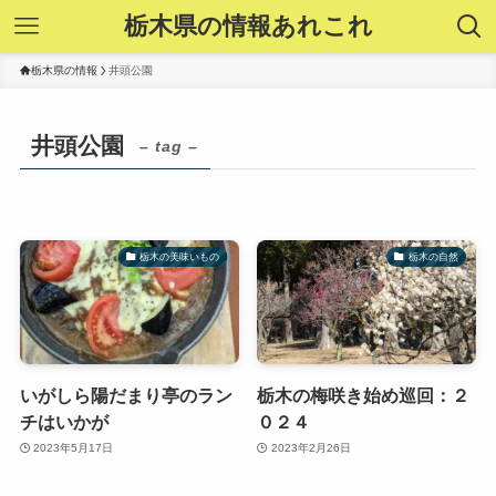
栃木県の情報あれこれ
栃木県の情報
井頭公園
井頭公園
– tag –
栃木の美味いもの
栃木の自然
いがしら陽だまり亭のラン
栃木の梅咲き始め巡回：２
チはいかが
０２４
2023年5月17日
2023年2月26日