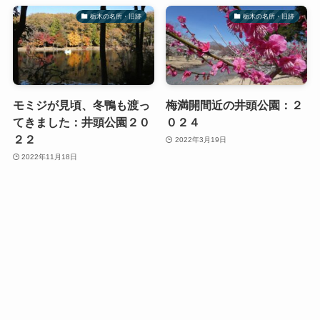
栃木の名所・旧跡
栃木の名所・旧跡
モミジが見頃、冬鴨も渡っ
梅満開間近の井頭公園：２
てきました：井頭公園２０
０２４
２２
2022年3月19日
2022年11月18日