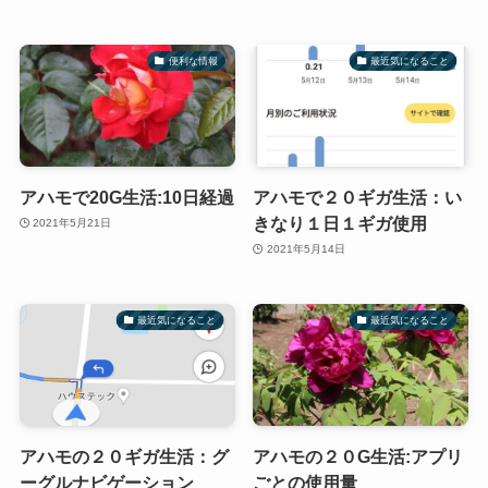
便利な情報
最近気になること
アハモで20G生活:10日経過
アハモで２０ギガ生活：い
きなり１日１ギガ使用
2021年5月21日
2021年5月14日
最近気になること
最近気になること
アハモの２０ギガ生活：グ
アハモの２０G生活:アプリ
ーグルナビゲーション
ごとの使用量