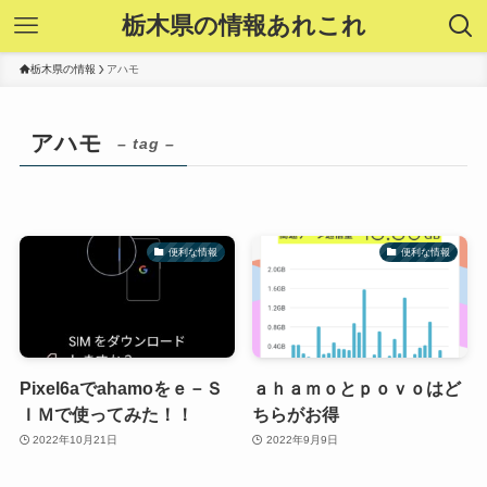
栃木県の情報あれこれ
栃木県の情報
アハモ
アハモ
– tag –
便利な情報
便利な情報
Pixel6aでahamoをｅ－Ｓ
ａｈａｍｏとｐｏｖｏはど
ＩＭで使ってみた！！
ちらがお得
2022年10月21日
2022年9月9日