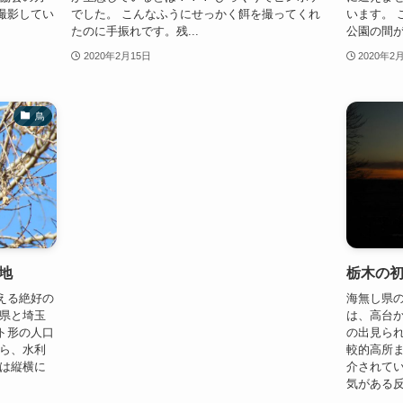
撮影してい
でした。 こんなふうにせっかく餌を撮ってくれ
います。 
たのに手振れです。残...
公園の間が
2020年2月15日
2020年2
鳥
地
栃木の初
える絶好の
海無し県
木県と埼玉
は、高台か
ト形の人口
の出見られ
から、水利
較的高所
には縦横に
介されてい
気がある反