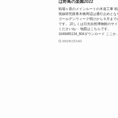
は野鳥の楽園2022
戦場ヶ原のメインルートの木道工事 
視線研究路青木橋周辺は通行止めとな
ゴールデンウィーク明けから９月まで
です。 詳しくは日光自然博物館のサ
くださいね‥ 地図はこちらです。
1649485134_804ダウンロード ここか..
2021年2月14日