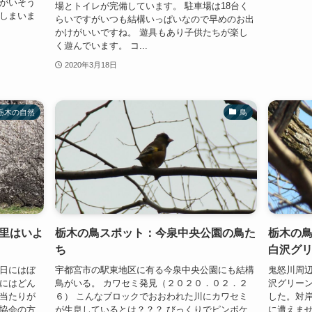
鳥がいそう
場とトイレが完備しています。 駐車場は18台く
てしまいま
らいですがいつも結構いっぱいなので早めのお出
かけがいいですね。 遊具もあり子供たちが楽し
く遊んでいます。 コ...
2020年3月18日
栃木の自然
鳥
里はいよ
栃木の鳥スポット：今泉中央公園の鳥た
栃木の
ち
白沢グ
５日にはぼ
宇都宮市の駅東地区に有る今泉中央公園にも結構
鬼怒川周
日にはどん
鳥がいる。 カワセミ発見（２０２０．０２．２
沢グリーン
日当たりが
６） こんなブロックでおおわれた川にカワセミ
した。対
光協会の方
が生息しているとは？？？ びっくりでピンボケ
に遭えませ