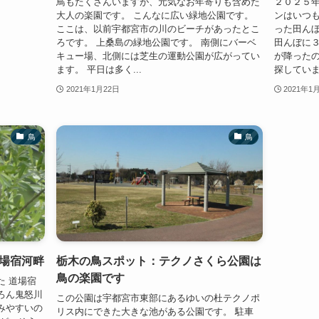
鳥もたくさんいますが、元気なお年寄りも含めた
２０２５年
大人の楽園です。 こんなに広い緑地公園です。
ンはいつも
ここは、以前宇都宮市の川のビーチがあったとこ
った田んぼ
ろです。 上桑島の緑地公園です。 南側にバーベ
田んぼに３
キュー場、北側には芝生の運動公園が広がってい
が降った
ます。 平日は多く...
探していまし
2021年1月22日
2021年1
鳥
鳥
場宿河畔
栃木の鳥スポット：テクノさくら公園は
鳥の楽園です
た 道場宿
ろん鬼怒川
この公園は宇都宮市東部にあるゆいの杜テクノポ
みやすいの
リス内にできた大きな池がある公園です。 駐車