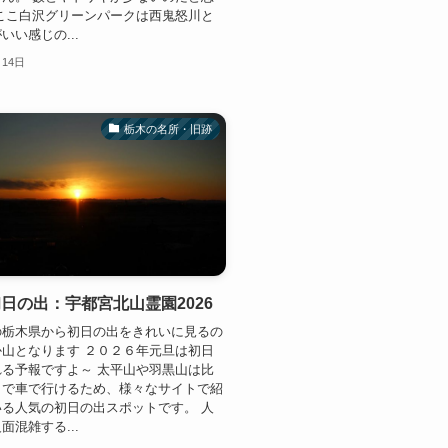
ここ白沢グリーンパークは西鬼怒川と
いい感じの...
月14日
栃木の名所・旧跡
日の出：宇都宮北山霊園2026
の栃木県から初日の出をきれいに見るの
山となります ２０２６年元旦は初日
る予報ですよ～ 太平山や羽黒山は比
まで車で行けるため、様々なサイトで紹
る人気の初日の出スポットです。 人
面混雑する...