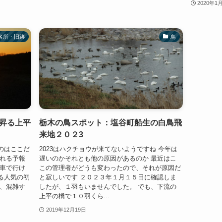
2020年1
名所・旧跡
鳥
昇る上平
栃木の鳥スポット：塩谷町船生の白鳥飛
来地２０２3
のはここだ
2023はハクチョウが来てないようですね 今年は
られる予報
遅いのかそれとも他の原因があるのか 最近はこ
で車で行け
この管理者がどうも変わったので、それが原因だ
る人気の初
と寂しいです ２０２３年１月１５日に確認しま
面、混雑す
したが、１羽もいませんでした。 でも、下流の
上平の橋で１０羽くら...
2019年12月19日