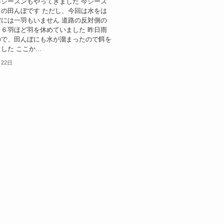
シーズンもやってきました 今シーズ
の田んぼです ただし、今回は水をは
には一羽もいません 道路の反対側の
６羽ほど羽を休めていました 昨日雨
ので、田んぼにも水が溜まったので餌を
た ここか...
月22日