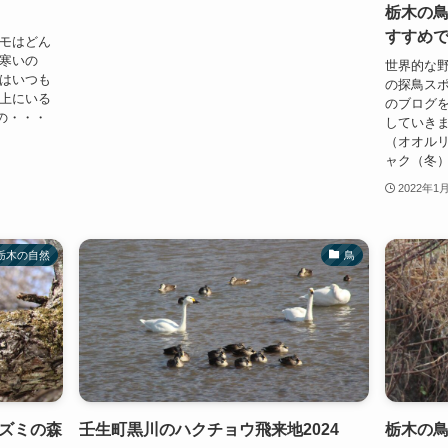
栃木の
すすめ
カモはどん
り寒いの
世界的な野
ちはいつも
の探鳥スポ
の上にいる
のブログを
の・・・
していきま
（オオル
ャク（冬））
2022年1
栃木の自然
鳥
ズミの森
壬生町黒川のハクチョウ飛来地2024
栃木の