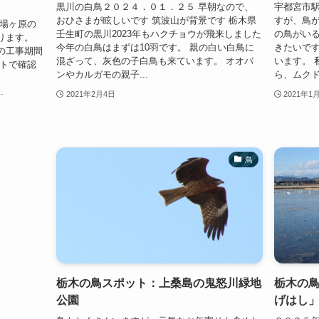
黒川の白鳥２０２４．０１．２５ 早朝なので、
宇都宮市
おひさまが眩しいです 筑波山が背景です 栃木県
すが、鳥が
戦場ヶ原の
壬生町の黒川2023年もハクチョウが飛来しました
の鳥がいる
ります。
今年の白鳥はまずは10羽です。 親の白い白鳥に
きたいです
の工事期間
混ざって、灰色の子白鳥も来ています。 オオバ
います。 
イトで確認
ンやカルガモの親子...
ら、ムクド
.
2021年2月4日
2021年1
鳥
栃木の鳥スポット：上桑島の鬼怒川緑地
栃木の
公園
げはし