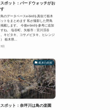
鳥スポット：バードウォッチがお
です
鳥のデータベースe-birdを真似て栃木
ットをまとめます 私が撮影した野鳥
掲載します。 今後e-birdを参考に追加
すね。 塩谷町、矢板市：宮川渓谷
リ、キビタキ、コサメビタキ、ヒレンジ
 栃木県...
月3日
栃木の自然
鳥スポット：奈坪川は鳥の楽園